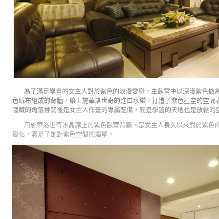
為了滿足學畫的女主人對於紫色的浪漫愛戀，主臥室中以深淺紫色做
色絨布組成的背牆，鑲上施華洛世奇的進口水鑽，打造了紫色星空的空間
隱藏的角落推開後是女主人作畫的專屬配備，既是學習的天地也是放鬆的
用施華洛世奇水晶鑲上的紫色臥室背牆，是女主人長久以來對於紫色
變化，滿足了她對紫色空間的渴望。