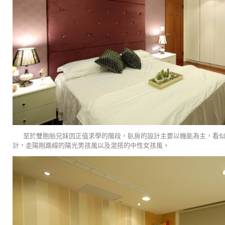
至於雙胞胎兄妹因正值求學的階段，臥房的設計主要以機能為主，看
計，走陽剛路線的陽光男孩風以及混搭的中性女孩風。