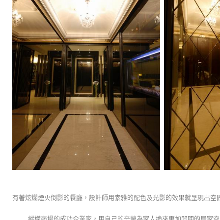
有著炫爛煙火倒影的餐廳，設計師用素雅的配色及光影的效果就呈現出空
縱橫商場的成功企業家，用自己的辛勞為家人換來更加開闊的居家空