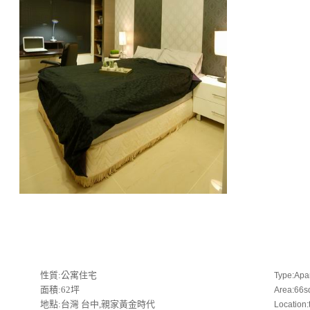
性質:公寓住宅
Type:Apa
面積:62坪
Area:66s
地點:台灣 台中,親家黃金時代
Location