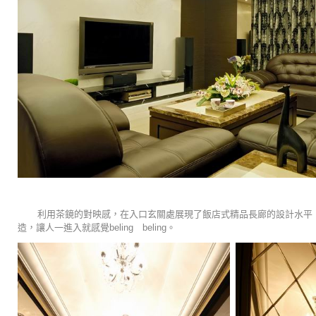
利用茶鏡的對映感，在入口玄關處展現了飯店式精品長廊的設計水平，
造，讓人一進入就感覺beling beling。