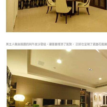
男主人親自挑選的純牛皮沙發組，讓客廳增添了氣勢， 正好也呈現了瓷器花瓶