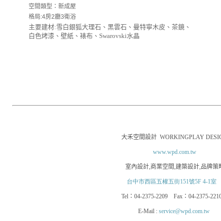
空間類型：新成屋
格局:4房2廳3衛浴
主要建材:雪白銀狐大理石、黑雲石、曼特寧木皮、茶鏡、
白色烤漆、壁紙、裱布、Swarovski水晶
大禾空間設計
WORKINGPLAY DESI
www.wpd.com.tw
室內設計
,
商業空間
,
建築設計
,
品牌策
台中市西區五權五街151號5F 4-1室
Tel
：
04-2375-2209
Fax
：
04-2375-221
E-Mail :
service@wpd.com.tw