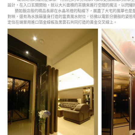
設計，在入口玄關開始，就以大片面積的茶鏡來進行空間的魔法，以閃耀
猶如飯店般的精品長廊在水晶吊燈的點綴下，展盡了大宅的風華也是是
對映，還有為水族箱量身打造的富貴風水財位，彷佛以電影分鏡般的姿態
定住在端景用進口箔金線板及黑雲石共同打造的黃金交叉線上。