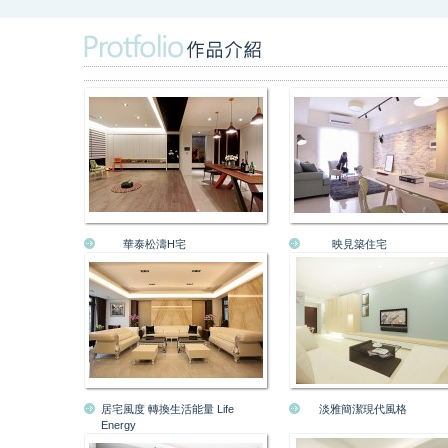
華泰松濤H宅
映見築住宅
居宅風度 轉換生活能量 Life
淡雅簡潔現代風格
Energy