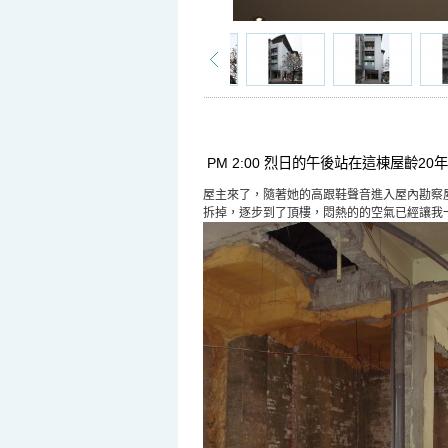
PM 2:00
烈日的午後站在這棟屋齡
20
年
屋主來了，隨著她的高跟鞋聲音進入屋內勘察
拆掉，逐步到了頂樓，悶熱的的空氣已經讓我