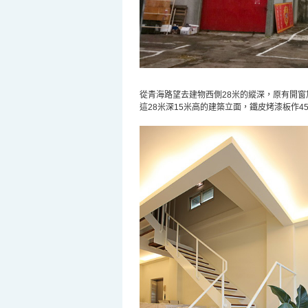
從青海路望去建物西側
28
米
的縱深，原有開窗
這
28
米
深
15
米
高的建築立面，鐵皮烤漆板作
4