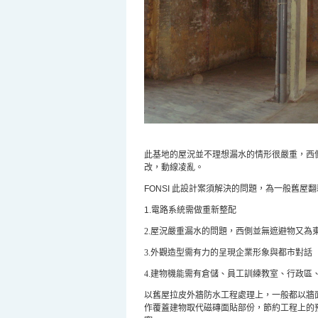
此基地的屋況並不理想漏水的情形很嚴重，西
改，動線凌亂。
FONSI
此設計案須解決的問題，為一般舊屋翻
1.
電路系統需做重新整配
2.屋況嚴重漏水的問題，西側並無遮避物又為
3.外觀造型需有力的呈現企業形象與都市對話
4.建物機能需有倉儲、員工訓練教室、行政區
以舊屋拉皮外牆防水工程處理上，一般都以牆
作覆蓋建物取代磁磚面貼部份，節約工程上的