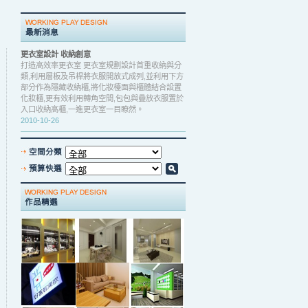
更衣室設計 收納創意
打造高效率更衣室 更衣室規劃設計首重收納與分
類,利用層板及吊桿將衣服開放式成列,並利用下方
部分作為隱藏收納櫃,將化妝檯面與櫃體結合設置
化妝櫃,更有效利用轉角空間,包包與疊放衣服置於
入口收納高櫃,一進更衣室一目瞭然。
2010-10-26