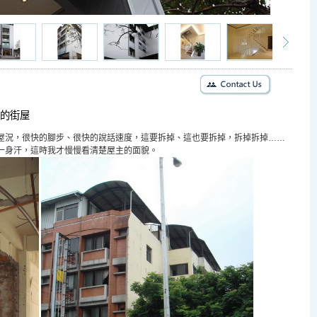
的街屋
屋況，很快的腳步、很快的說話速度，這要拆掉、這也要拆掉，拆掉拆掉
……
一身汗，這時我才慢慢看清楚屋主的面貌。