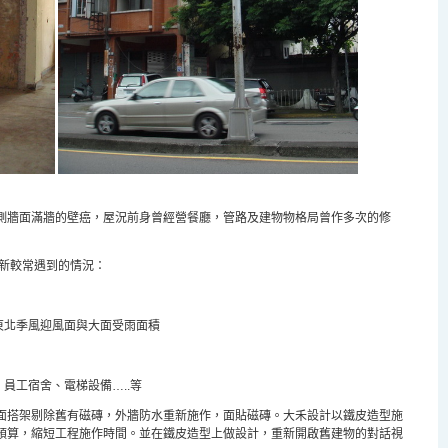
側牆面滿牆的壁癌，屋況前身曾經營餐廳，管路及建物物格局曾作多次的修
新較常遇到的情況：
東北季風迎風面與大面受雨面積
、員工宿舍、電梯設備
…..
等
面搭架剔除舊有磁磚，外牆防水重新施作，面貼磁磚。大禾設計以鐵皮造型施
預算，縮短工程施作時間。並在鐵皮造型上做設計，重新開啟舊建物的對話視