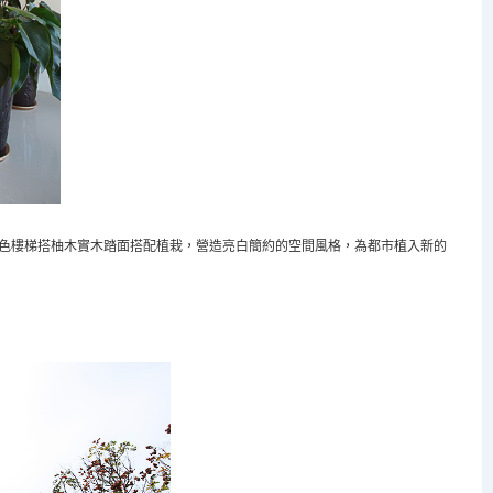
色樓梯搭柚木實木踏面搭配植栽，營造亮白簡約的空間風格，為都市植入新的