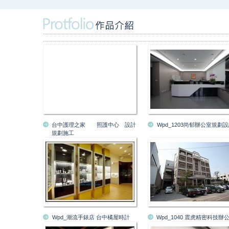
台中護理之家 照護中心 設計
Wpd_1203尚郁辦公室規劃
規劃施工
Wpd_潮流手錶店 台中橘屋時計
Wpd_1040 震虎精密科技辦