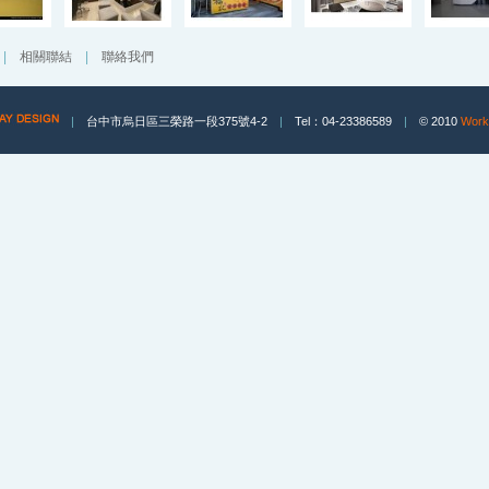
|
相關聯結
|
聯絡我們
|
台中市烏日區三榮路一段375號4-2
|
Tel：04-23386589
|
© 2010
Work