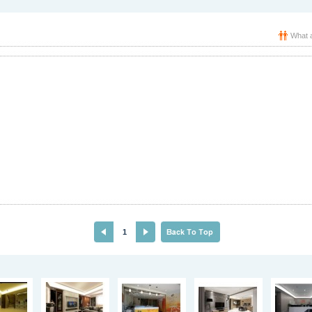
What a
1