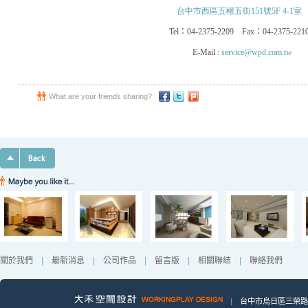
台中市西區五權五街151號5F 4-1室
Tel
：
04-2375-2209
Fax
：
04-2375-221
E-Mail :
service@wpd.com.tw
What are your friends sharing?
關於我們
|
最新消息
|
公司作品
|
留言版
|
相關聯結
|
聯絡我們
|
台中市烏日區三榮路一